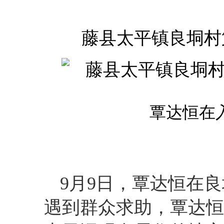
藤县太平镇良垌村
覃达恒在
9月9日，覃达恒在
遇到群众求助，覃达恒