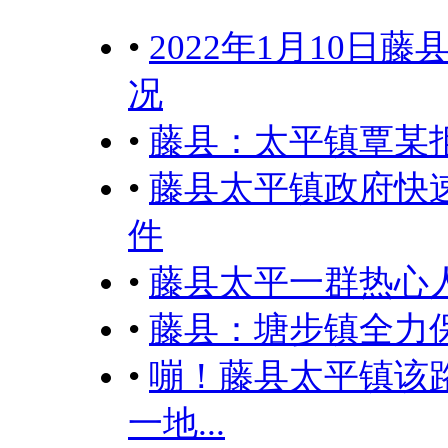
•
2022年1月10
况
•
藤县：太平镇覃某
•
藤县太平镇政府快
件
•
藤县太平一群热心人
•
藤县：塘步镇全力
•
嘣！藤县太平镇该
一地...