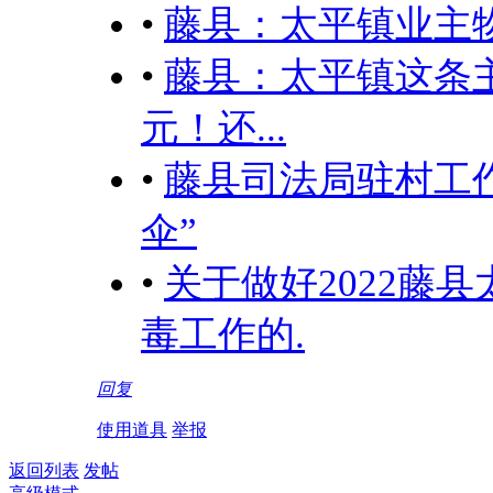
•
藤县：太平镇业主
•
藤县：太平镇这条主
元！还...
•
藤县司法局驻村工
伞”
•
关于做好2022藤县
毒工作的.
回复
使用道具
举报
返回列表
发帖