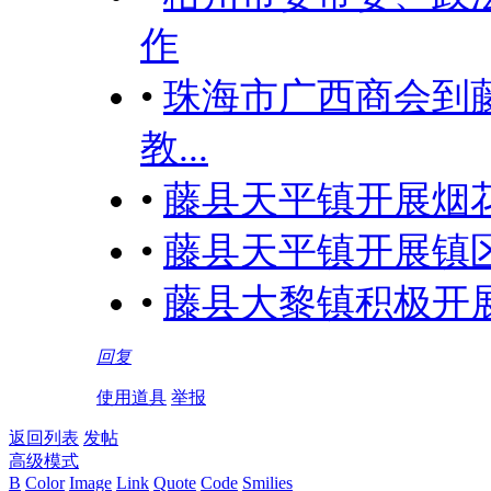
作
•
珠海市广西商会到
教...
•
藤县天平镇开展烟花
•
藤县天平镇开展镇区
•
藤县大黎镇积极开
回复
使用道具
举报
返回列表
发帖
高级模式
B
Color
Image
Link
Quote
Code
Smilies