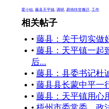
霍小钰
,
藤县天平镇
,
调研
,
易地扶贫搬迁
,
工作
相关帖子
•
藤县：关于切实做
•
藤县：天平镇一起
后...
•
藤县：县委书记杜诚
•
藤县县长蒙中平一
•
藤县：天平镇用心
•
梧州市委常委、政