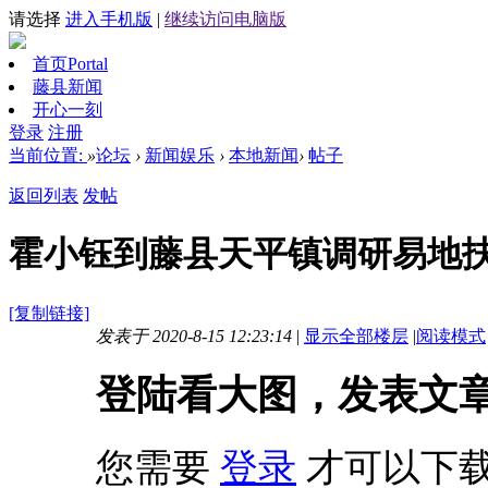
请选择
进入手机版
|
继续访问电脑版
首页
Portal
藤县新闻
开心一刻
登录
注册
当前位置:
»
论坛
›
新闻娱乐
›
本地新闻
›
帖子
返回列表
发帖
霍小钰到藤县天平镇调研易地
[复制链接]
发表于 2020-8-15 12:23:14
|
显示全部楼层
|
阅读模式
登陆看大图，发表文
您需要
登录
才可以下