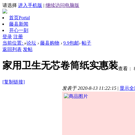
请选择
进入手机版
|
继续访问电脑版
首页
Portal
藤县新闻
开心一刻
登录
注册
当前位置:
»
论坛
›
藤县购物
›
9.9包邮
›
帖子
返回列表
发帖
家用卫生无芯卷筒纸实惠装
查看：
[复制链接]
发表于 2020-8-13 11:22:15
|
显示全