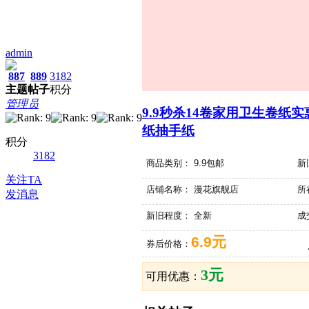
admin
887
889
3182
主题
帖子
积分
管理员
9.9秒杀14卷家用卫生卷纸
纸抽手纸
积分
3182
商品类别：
9.9包邮
新
关注TA
店铺名称：
漫花旗舰店
所
发消息
新旧程度：
全新
成
6.9元
券后价格：
3元
可用优惠：