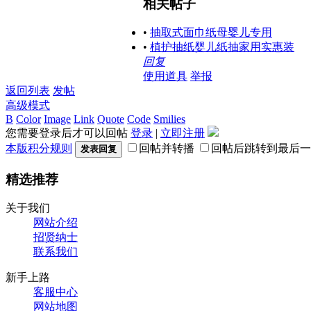
相关帖子
•
抽取式面巾纸母婴儿专用
•
植护抽纸婴儿纸抽家用实惠装
回复
使用道具
举报
返回列表
发帖
高级模式
B
Color
Image
Link
Quote
Code
Smilies
您需要登录后才可以回帖
登录
|
立即注册
本版积分规则
回帖并转播
回帖后跳转到最后一
发表回复
精选推荐
关于我们
网站介绍
招贤纳士
联系我们
新手上路
客服中心
网站地图